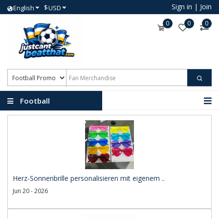
Sign in
|
Join
$
English
USD
0
0
0
Football
Promotional Products
Herz-Sonnenbrille personalisieren mit eigenem ..
Jun 20 - 2026