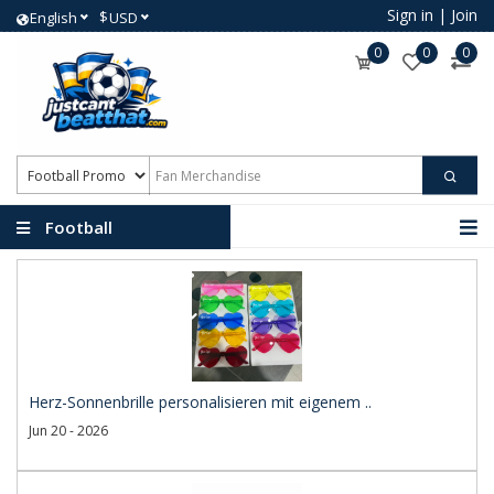
Sign in
|
Join
$
English
USD
0
0
0
Football
Promotional Products
Herz-Sonnenbrille personalisieren mit eigenem ..
Jun 20 - 2026