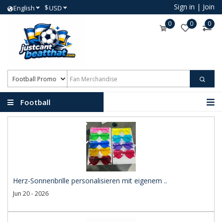
Sign in
|
Join
$
English
USD
0
0
0
Football
Promotional Products
Herz-Sonnenbrille personalisieren mit eigenem ..
Jun 20 - 2026