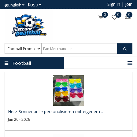
Sign in
|
Join
$
English
USD
0
0
0
Football
Promotional Products
Herz-Sonnenbrille personalisieren mit eigenem ..
Jun 20 - 2026