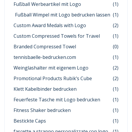
Fußball Werbeartikel mit Logo
(1)
Fußball Wimpel mit Logo bedrucken lassen
(1)
Custom Award Medals with Logo
(2)
Custom Compressed Towels for Travel
(1)
Branded Compressed Towel
(0)
tennisbaelle-bedrucken.com
(1)
Weinglashalter mit eigenem Logo
(2)
Promotional Products Rubik’s Cube
(2)
Klett Kabelbinder bedrucken
(1)
Feuerfeste Tasche mit Logo bedrucken
(1)
Fitness Shaker bedrucken
(1)
Bestickte Caps
(1)
fascette a strappo personalizzate con logo
(1)