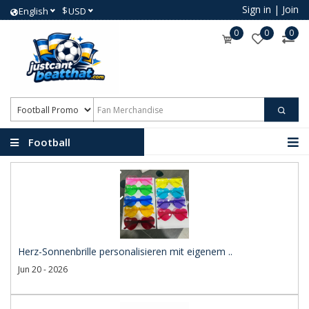
Sign in
|
Join
$
English
USD
0
0
0
Football
Promotional Products
Herz-Sonnenbrille personalisieren mit eigenem ..
Jun 20 - 2026