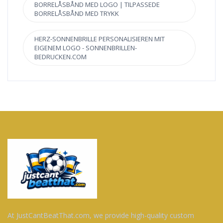
BORRELÅSBÅND MED LOGO | TILPASSEDE
BORRELÅSBÅND MED TRYKK
HERZ-SONNENBRILLE PERSONALISIEREN MIT
EIGENEM LOGO - SONNENBRILLEN-
BEDRUCKEN.COM
At JustCantBeatThat.com, we provide high-quality custom