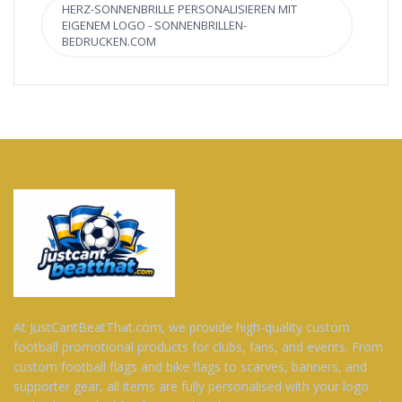
HERZ-SONNENBRILLE PERSONALISIEREN MIT
EIGENEM LOGO - SONNENBRILLEN-
BEDRUCKEN.COM
At JustCantBeatThat.com, we provide high-quality custom
football promotional products for clubs, fans, and events. From
custom football flags and bike flags to scarves, banners, and
supporter gear, all items are fully personalised with your logo