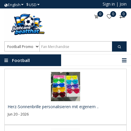
Sign in
|
Join
$
English
USD
0
0
0
Football
Promotional Products
Herz-Sonnenbrille personalisieren mit eigenem ..
Jun 20 - 2026